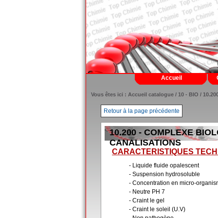
Accueil
Vous êtes ici :
Accueil catalogue
/
10 - BIO
/ 10.2
Retour à la page précédente
10.200 - COMPLEXE BIO
CANALISATIONS
CARACTERISTIQUES TECH
- Liquide fluide opalescent
- Suspension hydrosoluble
- Concentration en micro-organis
- Neutre PH 7
- Craint le gel
- Craint le soleil (U.V)