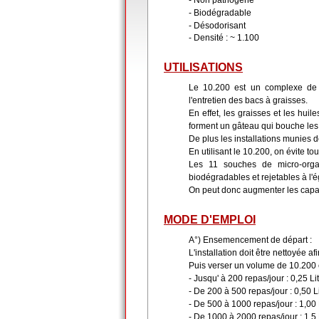
- Non pathogène
- Biodégradable
- Désodorisant
- Densité : ~ 1.100
UTILISATIONS
Le 10.200 est un complexe de 
l'entretien des bacs à graisses.
En effet, les graisses et les huil
forment un gâteau qui bouche les 
De plus les installations munies 
En utilisant le 10.200, on évite to
Les 11 souches de micro-organ
biodégradables et rejetables à l'é
On peut donc augmenter les capacit
MODE D'EMPLOI
A°) Ensemencement de départ :
L'installation doit être nettoyée a
Puis verser un volume de 10.200 e
- Jusqu' à 200 repas/jour : 0,25 Li
- De 200 à 500 repas/jour : 0,50 L
- De 500 à 1000 repas/jour : 1,00 
- De 1000 à 2000 repas/jour : 1,5 