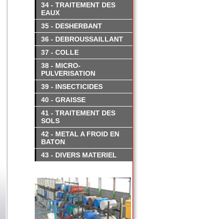
34 - TRAITEMENT DES
EAUX
35 - DESHERBANT
36 - DEBROUSSAILLANT
37 - COLLE
38 - MICRO-
PULVERISATION
39 - INSECTICIDES
40 - GRAISSE
41 - TRAITEMENT DES
SOLS
42 - METAL A FROID EN
BATON
43 - DIVERS MATERIEL