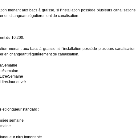
tion menant aux bacs à graisse, si l'installation possède plusieurs canalisations
ner en changeant régulièrement de canalisation.
ment du 10.200.
tion menant aux bacs à graisse, si l'installation possède plusieurs canalisation
ner en changeant régulièrement de canalisation.
tre/Semaine
tre/semaine
 Litre/Semaine
Litre/Jour ouvré
e et longueur standard :
emière semaine
semaine.
longueur plus importante.