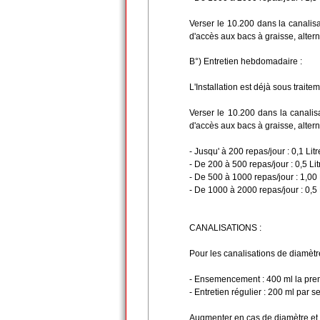
Verser le 10.200 dans la canalisa
d'accès aux bacs à graisse, alter
B°) Entretien hebdomadaire :
L'Installation est déjà sous traite
Verser le 10.200 dans la canalisa
d'accès aux bacs à graisse, alter
- Jusqu' à 200 repas/jour : 0,1 Li
- De 200 à 500 repas/jour : 0,5 Li
- De 500 à 1000 repas/jour : 1,00
- De 1000 à 2000 repas/jour : 0,5 
CANALISATIONS :
Pour les canalisations de diamètr
- Ensemencement : 400 ml la pr
- Entretien régulier : 200 ml par 
Augmenter en cas de diamètre et 