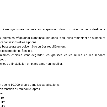
micro-organismes naturels en suspension dans un milieu aqueux destiné à
es (animales, végétales) étant insoluble dans l'eau, elles remontent en surface et
canalisations et les siphons.
de bacs à graisse doivent être curées régulièrement.
us ces problèmes à la fois.
ismes choisies vont dégrader les graisses et les huiles en les rendant
gout.
és de l'installation en place sans rien modifier.
fin que le 10.200 circule dans les canalisations.
n fonction du tableau ci-après :
tre
itre
Litre
Litre