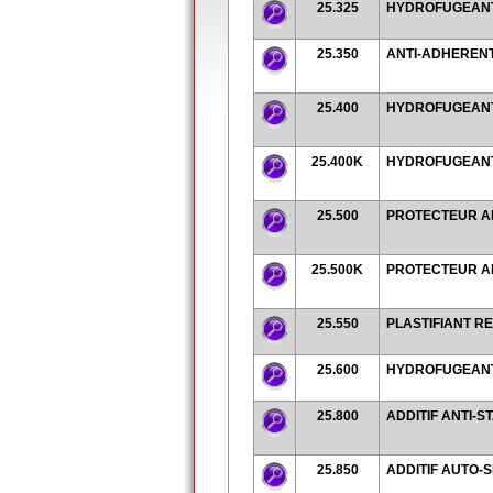
25.325
HYDROFUGEANT
25.350
ANTI-ADHERENT
25.400
HYDROFUGEANT 
25.400K
HYDROFUGEANT 
25.500
PROTECTEUR A
25.500K
PROTECTEUR A
25.550
PLASTIFIANT R
25.600
HYDROFUGEANT
25.800
ADDITIF ANTI-
25.850
ADDITIF AUTO-