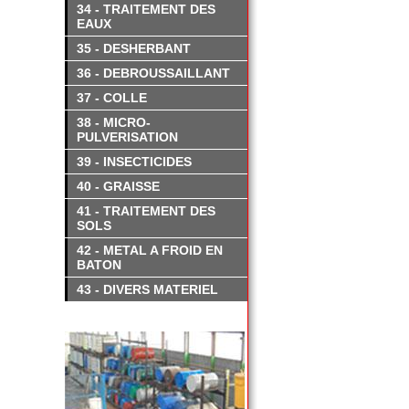
34 - TRAITEMENT DES
EAUX
35 - DESHERBANT
36 - DEBROUSSAILLANT
37 - COLLE
38 - MICRO-
PULVERISATION
39 - INSECTICIDES
40 - GRAISSE
41 - TRAITEMENT DES
SOLS
42 - METAL A FROID EN
BATON
43 - DIVERS MATERIEL