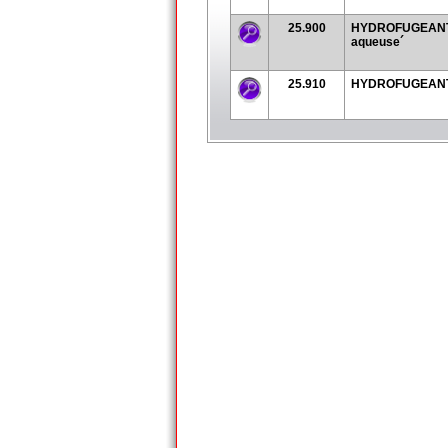
25.900
HYDROFUGEANT 
aqueuse´
25.910
HYDROFUGEANT