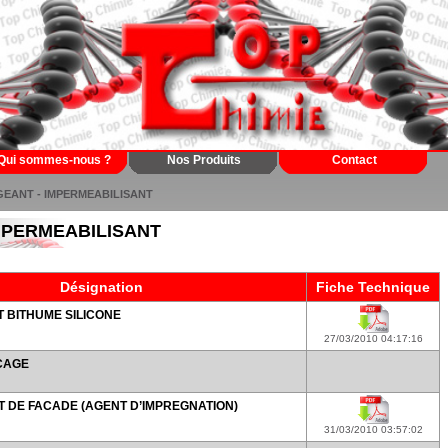
Qui sommes-nous ?
Nos Produits
Contact
GEANT - IMPERMEABILISANT
IMPERMEABILISANT
Désignation
Fiche Technique
 BITHUME SILICONE
27/03/2010 04:17:16
NCAGE
DE FACADE (AGENT D’IMPREGNATION)
31/03/2010 03:57:02