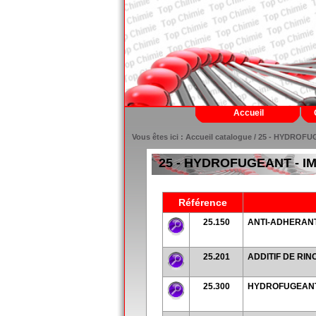
Accueil
Vous êtes ici :
Accueil catalogue
/ 25 - HYDROFU
25 - HYDROFUGEANT - 
Référence
25.150
ANTI-ADHERANT
25.201
ADDITIF DE RI
25.300
HYDROFUGEANT 