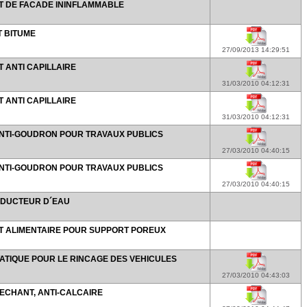
 DE FACADE ININFLAMMABLE
 BITUME
27/09/2013 14:29:51
ANTI CAPILLAIRE
31/03/2010 04:12:31
ANTI CAPILLAIRE
31/03/2010 04:12:31
NTI-GOUDRON POUR TRAVAUX PUBLICS
27/03/2010 04:40:15
NTI-GOUDRON POUR TRAVAUX PUBLICS
27/03/2010 04:40:15
EDUCTEUR D´EAU
 ALIMENTAIRE POUR SUPPORT POREUX
STATIQUE POUR LE RINCAGE DES VEHICULES
27/03/2010 04:43:03
SECHANT, ANTI-CALCAIRE