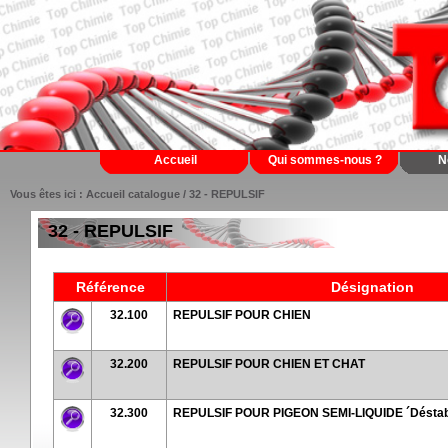
Accueil
Qui sommes-nous ?
N
Vous êtes ici :
Accueil catalogue
/ 32 - REPULSIF
32 - REPULSIF
Référence
Désignation
32.100
REPULSIF POUR CHIEN
32.200
REPULSIF POUR CHIEN ET CHAT
32.300
REPULSIF POUR PIGEON SEMI-LIQUIDE ´Déstabi