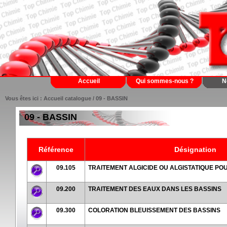
Accueil
Qui sommes-nous ?
N
Vous êtes ici :
Accueil catalogue
/ 09 - BASSIN
09 - BASSIN
Référence
Désignation
09.105
TRAITEMENT ALGICIDE OU ALGISTATIQUE PO
09.200
TRAITEMENT DES EAUX DANS LES BASSINS
09.300
COLORATION BLEUISSEMENT DES BASSINS