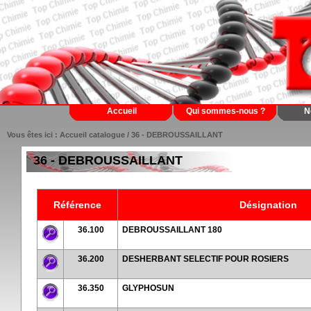
Accueil
Qui sommes-nous ?
N
Vous êtes ici :
Accueil catalogue
/ 36 - DEBROUSSAILLANT
36 - DEBROUSSAILLANT
Référence
Désignation
36.100
DEBROUSSAILLANT 180
36.200
DESHERBANT SELECTIF POUR ROSIERS
36.350
GLYPHOSUN