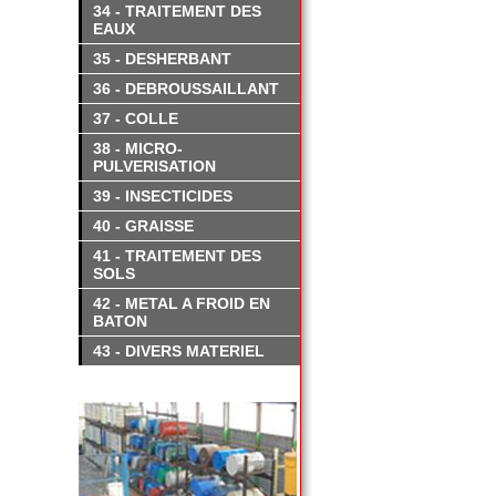
34 - TRAITEMENT DES
EAUX
35 - DESHERBANT
36 - DEBROUSSAILLANT
37 - COLLE
38 - MICRO-
PULVERISATION
39 - INSECTICIDES
40 - GRAISSE
41 - TRAITEMENT DES
SOLS
42 - METAL A FROID EN
BATON
43 - DIVERS MATERIEL