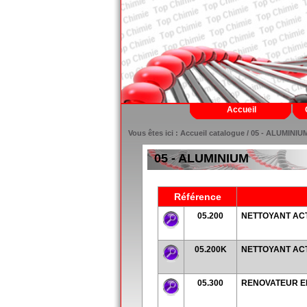
Accueil
Vous êtes ici :
Accueil catalogue
/ 05 - ALUMINIU
05 - ALUMINIUM
Référence
05.200
NETTOYANT ACT
05.200K
NETTOYANT ACT
05.300
RENOVATEUR E