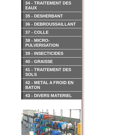
34 - TRAITEMENT DES
EAUX
35 - DESHERBANT
36 - DEBROUSSAILLANT
37 - COLLE
38 - MICRO-
PULVERISATION
39 - INSECTICIDES
40 - GRAISSE
41 - TRAITEMENT DES
SOLS
42 - METAL A FROID EN
BATON
43 - DIVERS MATERIEL