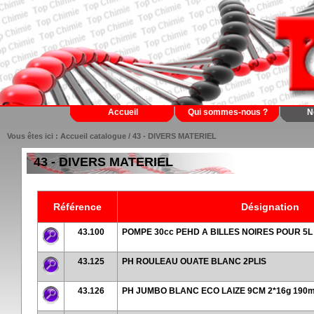
Accueil
Qui sommes-nous ?
N
Vous êtes ici :
Accueil catalogue
/ 43 - DIVERS MATERIEL
43 - DIVERS MATERIEL
Référence
Désignation
43.100
POMPE 30cc PEHD A BILLES NOIRES POUR 5L
43.125
PH ROULEAU OUATE BLANC 2PLIS
43.126
PH JUMBO BLANC ECO LAIZE 9CM 2*16g 190m 