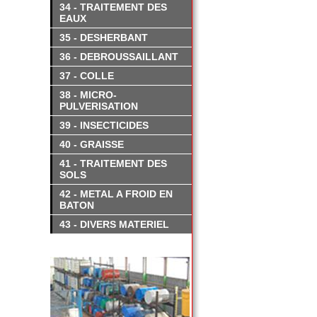
34 - TRAITEMENT DES
EAUX
35 - DESHERBANT
36 - DEBROUSSAILLANT
37 - COLLE
38 - MICRO-
PULVERISATION
39 - INSECTICIDES
40 - GRAISSE
41 - TRAITEMENT DES
SOLS
42 - METAL A FROID EN
BATON
43 - DIVERS MATERIEL