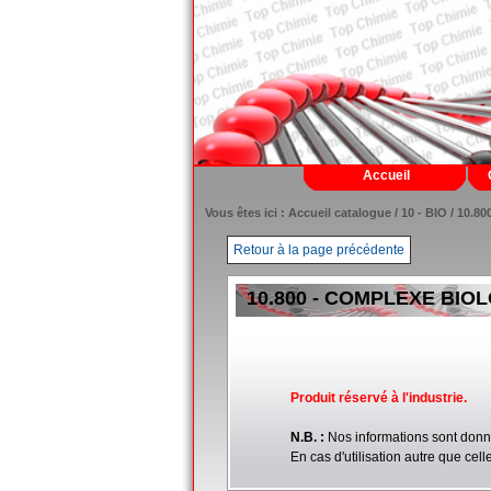
Accueil
Vous êtes ici :
Accueil catalogue
/
10 - BIO
/ 10.8
Retour à la page précédente
10.800 - COMPLEXE BIO
Produit réservé à l'industrie.
N.B. :
Nos informations sont donn
En cas d'utilisation autre que ce