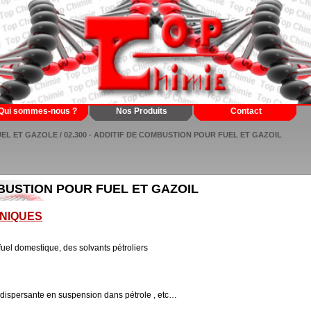
Qui sommes-nous ?
Nos Produits
Contact
FUEL ET GAZOLE
/ 02.300 - ADDITIF DE COMBUSTION POUR FUEL ET GAZOIL
OMBUSTION POUR FUEL ET GAZOIL
NIQUES
 fuel domestique, des solvants pétroliers
 dispersante en suspension dans pétrole , etc…