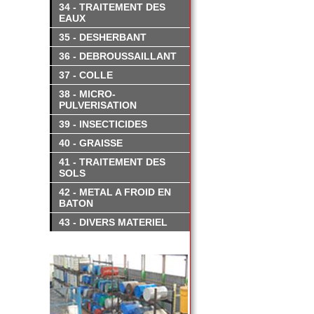
34 - TRAITEMENT DES
EAUX
35 - DESHERBANT
36 - DEBROUSSAILLANT
37 - COLLE
38 - MICRO-
PULVERISATION
39 - INSECTICIDES
40 - GRAISSE
41 - TRAITEMENT DES
SOLS
42 - METAL A FROID EN
BATON
43 - DIVERS MATERIEL