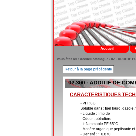
Accueil
Vous êtes ici :
Accueil catalogue
/
02 - ADDITIF 
Retour à la page précédente
02.300 - ADDITIF DE C
CARACTERISTIQUES TECH
- PH : 8,8
Soluble dans : fuel lourd, gazole,
- Liquide : limpide
- Odeur : pétrolière
- Inflammable PE 65°C
- Matière organique peptisante et
- Densité : ~ 0.870