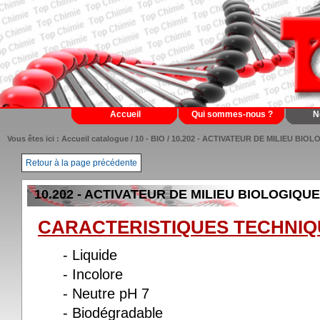
Accueil
Qui sommes-nous ?
N
Vous êtes ici :
Accueil catalogue
/
10 - BIO
/ 10.202 - ACTIVATEUR DE MILIEU BIO
Retour à la page précédente
10.202 - ACTIVATEUR DE MILIEU BIOLOGIQUE
CARACTERISTIQUES TECHNIQ
- Liquide
- Incolore
- Neutre pH 7
- Biodégradable